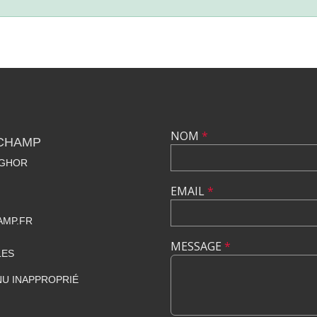
NOM
*
CHAMP
NGHOR
EMAIL
*
MP.FR
MESSAGE
*
LES
U INAPPROPRIÉ