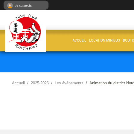
Panneau de gestion des cookies
Se connecter
ACCUEIL
LOCATION MINIBUS
BOUTI
Accueil
2025-2026
Les évènements
Animation du district Nor