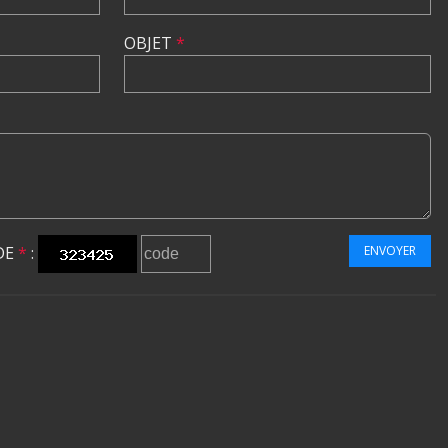
OBJET
*
DE
*
:
ENVOYER