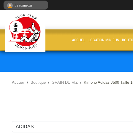
Panneau de gestion des cookies
Se connecter
ACCUEIL
LOCATION MINIBUS
BOUTI
Accueil
Boutique
GRAIN DE RIZ
Kimono Adidas J500 Taille 1